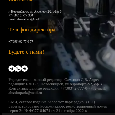
г. Новосибирск, ул. Аэропорт 2/2, офис 3.
+7 (383) 2-777-300
Email:
absolutpark@mail.ru
Телефон директора
+7(993) 00-77-0-77
Будьте с нами!
Учредитель и главный редактор: Самылин Д.В. Адрес
редакции: 630123, Новосибирск, ул.Аэропорт 2/2, оф 3.
Контактные данные редакции: +7(383) 2-777-0-77, e-mail:
absolutpark@mail.ru
СМИ, сетевое издание "Абсолют парк радио" (16+)
Зарегистрировано Роскомнадзор, регистрационный номер
серия Эл № ФС77-84074 от 21 октября 2022 г.