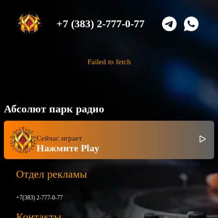
+7 (383) 2-777-0-77
Failed to fetch
Абсолют парк радио
Сейчас играет
Нажмите Play
Отдел рекламы
+7(383) 2-777-0-77
Контакты