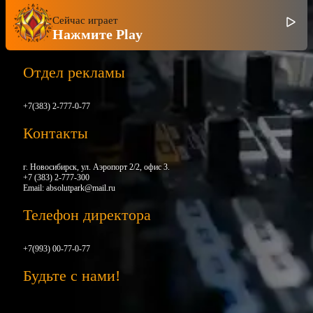
Сейчас играет
Нажмите Play
Отдел рекламы
+7(383) 2-777-0-77
Контакты
г. Новосибирск, ул. Аэропорт 2/2, офис 3.
+7 (383) 2-777-300
Email:
absolutpark@mail.ru
Телефон директора
+7(993) 00-77-0-77
Будьте с нами!