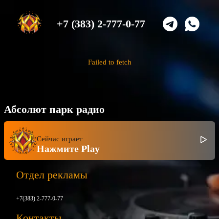
+7 (383) 2-777-0-77
Failed to fetch
Абсолют парк радио
Сейчас играет
Нажмите Play
Отдел рекламы
+7(383) 2-777-0-77
Контакты