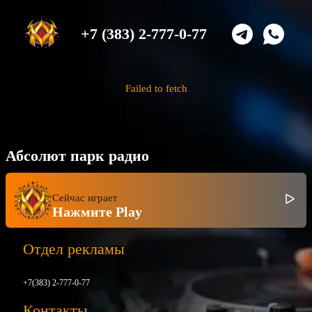
+7 (383) 2-777-0-77
Failed to fetch
Абсолют парк радио
Сейчас играет
Нажмите Play
Отдел рекламы
+7(383) 2-777-0-77
Контакты