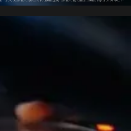
ио" (16+) Зарегистрировано Роскомнадзор, регистрационный номер серия Эл № ФС77-