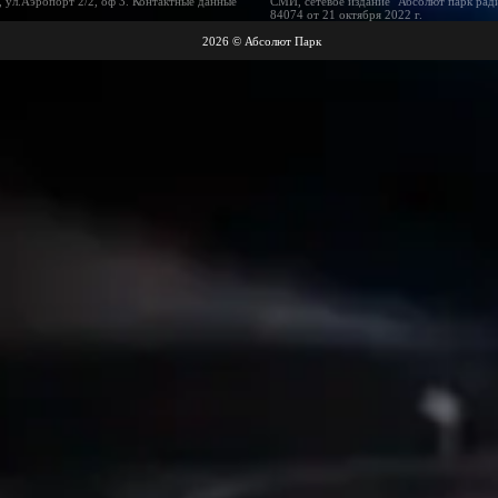
 ул.Аэропорт 2/2, оф 3. Контактные данные
СМИ, сетевое издание "Абсолют парк рад
84074 от 21 октября 2022 г.
2026 © Абсолют Парк