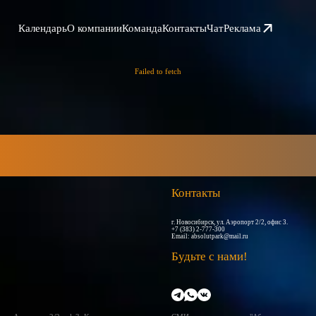
Календарь
О компании
Команда
Контакты
Чат
Реклама
Failed to fetch
Контакты
г. Новосибирск, ул. Аэропорт 2/2, офис 3.
+7 (383) 2-777-300
Email:
absolutpark@mail.ru
Будьте с нами!