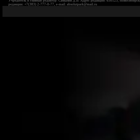
Учредитель и главный редактор: Самылин Д.В. Адрес редакции: 630123, Новосибирск,
редакции: +7(383) 2-777-0-77, e-mail: absolutpark@mail.ru