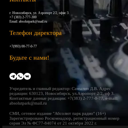
г. Новосибирск, ул. Аэропорт 2/2, офис 3.
+7 (383) 2-777-300
Email:
absolutpark@mail.ru
Телефон директора
+7(993) 00-77-0-77
Будьте с нами!
Учредитель и главный редактор: Самылин Д.В. Адрес
редакции: 630123, Новосибирск, ул.Аэропорт 2/2, оф 3.
Контактные данные редакции: +7(383) 2-777-0-77, e-mail:
absolutpark@mail.ru
СМИ, сетевое издание "Абсолют парк радио" (16+)
Зарегистрировано Роскомнадзор, регистрационный номер
серия Эл № ФС77-84074 от 21 октября 2022 г.