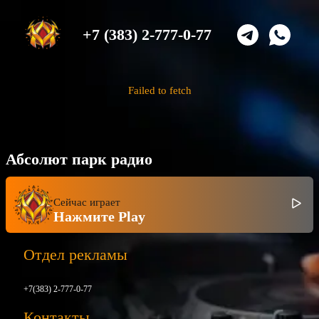
+7 (383) 2-777-0-77
Failed to fetch
Абсолют парк радио
Сейчас играет
Нажмите Play
Отдел рекламы
+7(383) 2-777-0-77
Контакты