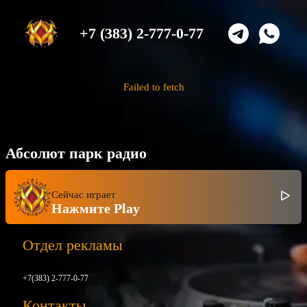
+7 (383) 2-777-0-77
Failed to fetch
Абсолют парк радио
Сейчас играет
Нажмите Play
Отдел рекламы
+7(383) 2-777-0-77
Контакты