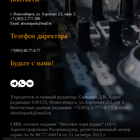
г. Новосибирск, ул. Аэропорт 2/2, офис 3.
+7 (383) 2-777-300
Email:
absolutpark@mail.ru
Телефон директора
+7(993) 00-77-0-77
Будьте с нами!
Учредитель и главный редактор: Самылин Д.В. Адрес
редакции: 630123, Новосибирск, ул.Аэропорт 2/2, оф 3.
Контактные данные редакции: +7(383) 2-777-0-77, e-mail:
absolutpark@mail.ru
СМИ, сетевое издание "Абсолют парк радио" (16+)
Зарегистрировано Роскомнадзор, регистрационный номер
серия Эл № ФС77-84074 от 21 октября 2022 г.