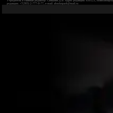
Учредитель и главный редактор: Самылин Д.В. Адрес редакции: 630123, Новосибирск,
редакции: +7(383) 2-777-0-77, e-mail: absolutpark@mail.ru