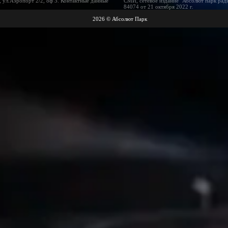
 ул.Аэропорт 2/2, оф 3. Контактные данные
СМИ, сетевое издание "Абсолют парк рад
84074 от 21 октября 2022 г.
2026 © Абсолют Парк