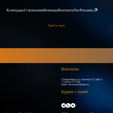
Календарь
О компании
Команда
Контакты
Чат
Реклама
Failed to fetch
Контакты
г. Новосибирск, ул. Аэропорт 2/2, офис 3.
+7 (383) 2-777-300
Email:
absolutpark@mail.ru
Будьте с нами!