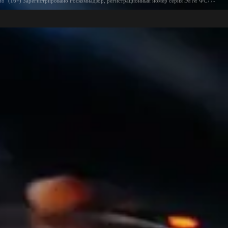
ио" (16+) Зарегистрировано Роскомнадзор, регистрационный номер серия Эл № ФС77-