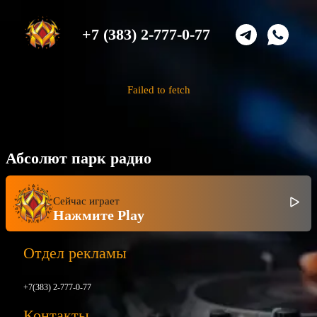
+7 (383) 2-777-0-77
Failed to fetch
Абсолют парк радио
Сейчас играет
Нажмите Play
Отдел рекламы
+7(383) 2-777-0-77
Контакты