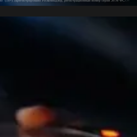
ио" (16+) Зарегистрировано Роскомнадзор, регистрационный номер серия Эл № ФС77-