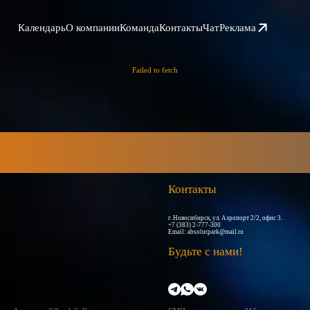
Календарь
О компании
Команда
Контакты
Чат
Реклама
Failed to fetch
Контакты
г. Новосибирск, ул. Аэропорт 2/2, офис 3.
+7 (383) 2-777-300
Email:
absolutpark@mail.ru
Будьте с нами!