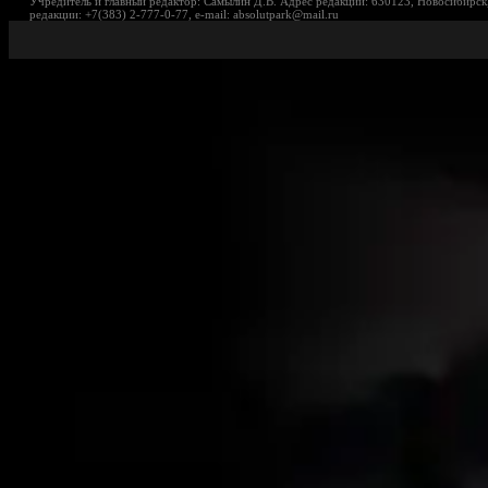
Учредитель и главный редактор: Самылин Д.В. Адрес редакции: 630123, Новосибирск,
редакции: +7(383) 2-777-0-77, e-mail: absolutpark@mail.ru