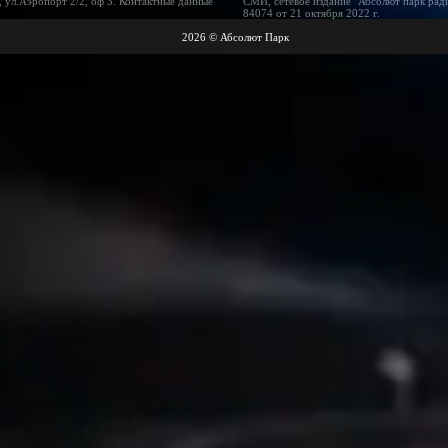
 ул.Аэропорт 2/2, оф 3. Контактные данные
СМИ, сетевое издание "Абсолют парк рад
84074 от 21 октября 2022 г.
2026 © Абсолют Парк