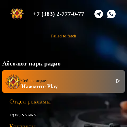
+7 (383) 2-777-0-77
Failed to fetch
Абсолют парк радио
Сейчас играет
Нажмите Play
Отдел рекламы
+7(383) 2-777-0-77
Контакты