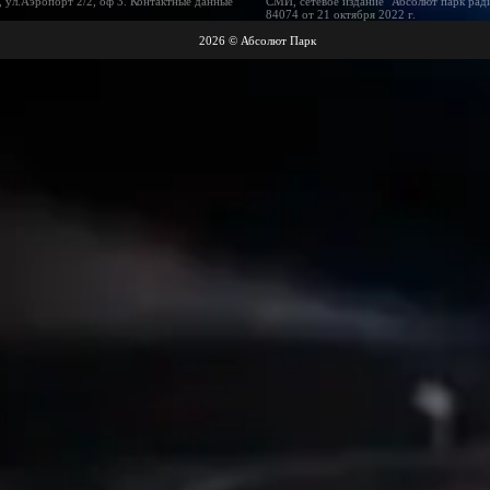
 ул.Аэропорт 2/2, оф 3. Контактные данные
СМИ, сетевое издание "Абсолют парк рад
84074 от 21 октября 2022 г.
2026 © Абсолют Парк