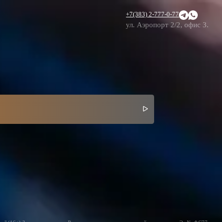
+7(383) 2-777-0-77
ул. Аэропорт 2/2, офис 3.