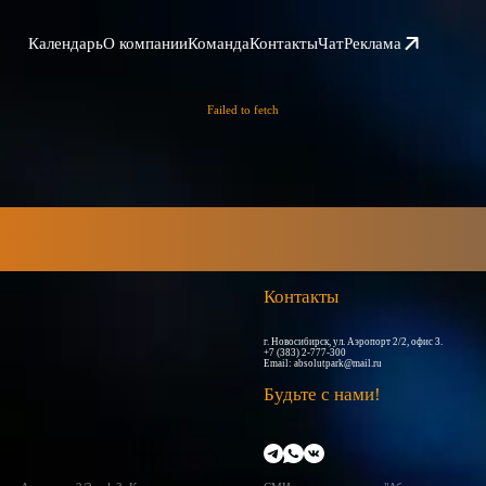
Календарь
О компании
Команда
Контакты
Чат
Реклама
Failed to fetch
Контакты
г. Новосибирск, ул. Аэропорт 2/2, офис 3.
+7 (383) 2-777-300
Email:
absolutpark@mail.ru
Будьте с нами!