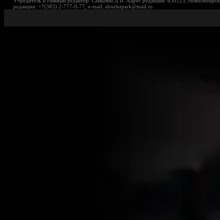
Учредитель и главный редактор: Самылин Д.В. Адрес редакции: 630123, Новосибирск,
редакции: +7(383) 2-777-0-77, e-mail: absolutpark@mail.ru