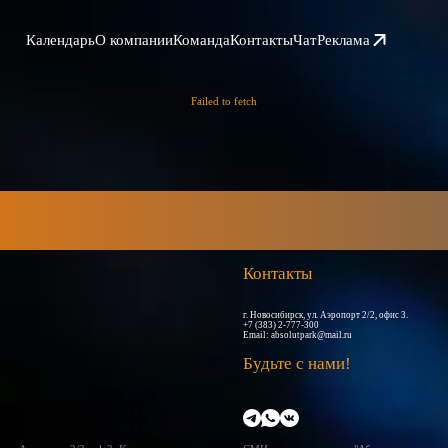
Календарь
О компании
Команда
Контакты
Чат
Реклама
Failed to fetch
Контакты
г. Новосибирск, ул. Аэропорт 2/2, офис 3.
+7 (383) 2-777-300
Email:
absolutpark@mail.ru
Будьте с нами!