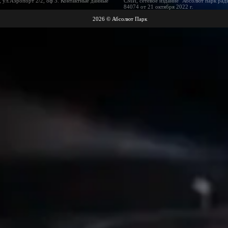
 ул.Аэропорт 2/2, оф 3. Контактные данные
СМИ, сетевое издание "Абсолют парк рад
84074 от 21 октября 2022 г.
2026 © Абсолют Парк