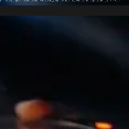
ио" (16+) Зарегистрировано Роскомнадзор, регистрационный номер серия Эл № ФС77-