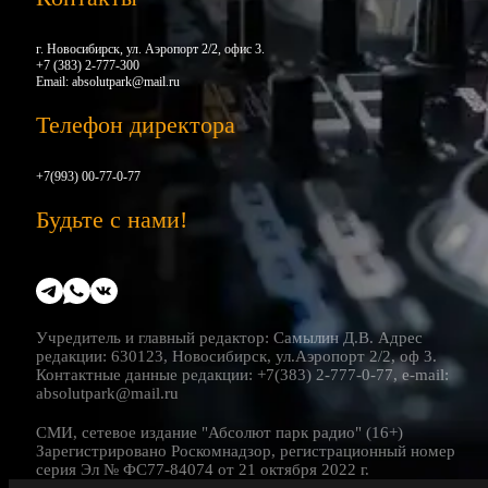
г. Новосибирск, ул. Аэропорт 2/2, офис 3.
+7 (383) 2-777-300
Email:
absolutpark@mail.ru
Телефон директора
+7(993) 00-77-0-77
Будьте с нами!
Учредитель и главный редактор: Самылин Д.В. Адрес
редакции: 630123, Новосибирск, ул.Аэропорт 2/2, оф 3.
Контактные данные редакции: +7(383) 2-777-0-77, e-mail:
absolutpark@mail.ru
СМИ, сетевое издание "Абсолют парк радио" (16+)
Зарегистрировано Роскомнадзор, регистрационный номер
серия Эл № ФС77-84074 от 21 октября 2022 г.