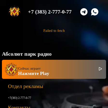
+7 (383) 2-777-0-77
Failed to fetch
Абсолют парк радио
Сейчас играет
Нажмите Play
Отдел рекламы
+7(383) 2-777-0-77
Контакты