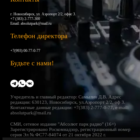
г. Новосибирск, ул. Аэропорт 2/2, офис 3.
+7 (383) 2-777-300
Email:
absolutpark@mail.ru
Телефон директора
+7(993) 00-77-0-77
Будьте с нами!
Учредитель и главный редактор: Самылин Д.В. Адрес
редакции: 630123, Новосибирск, ул.Аэропорт 2/2, оф 3.
Контактные данные редакции: +7(383) 2-777-0-77, e-mail:
absolutpark@mail.ru
СМИ, сетевое издание "Абсолют парк радио" (16+)
Зарегистрировано Роскомнадзор, регистрационный номер
серия Эл № ФС77-84074 от 21 октября 2022 г.