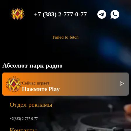
+7 (383) 2-777-0-77
Failed to fetch
Абсолют парк радио
Сейчас играет
Нажмите Play
Отдел рекламы
+7(383) 2-777-0-77
Контакты