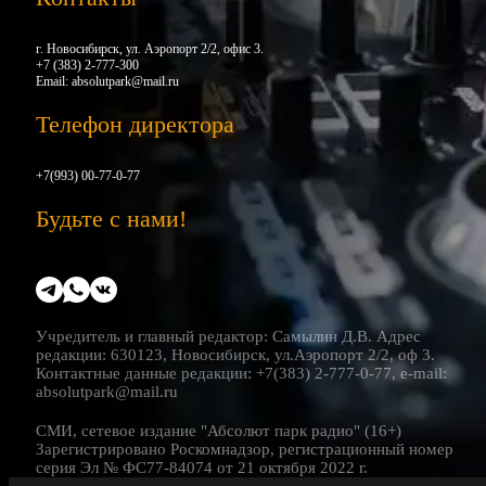
г. Новосибирск, ул. Аэропорт 2/2, офис 3.
+7 (383) 2-777-300
Email:
absolutpark@mail.ru
Телефон директора
+7(993) 00-77-0-77
Будьте с нами!
Учредитель и главный редактор: Самылин Д.В. Адрес
редакции: 630123, Новосибирск, ул.Аэропорт 2/2, оф 3.
Контактные данные редакции: +7(383) 2-777-0-77, e-mail:
absolutpark@mail.ru
СМИ, сетевое издание "Абсолют парк радио" (16+)
Зарегистрировано Роскомнадзор, регистрационный номер
серия Эл № ФС77-84074 от 21 октября 2022 г.