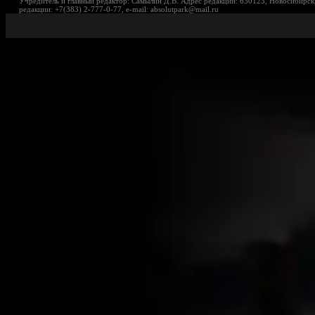
Учредитель и главный редактор: Самылин Д.В. Адрес редакции: 630123, Новосибирск,
редакции: +7(383) 2-777-0-77, e-mail: absolutpark@mail.ru