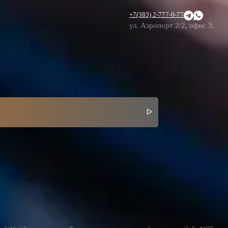
+7(383) 2-777-0-77
ул. Аэропорт 2/2, офис 3.