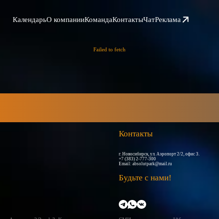
Календарь
О компании
Команда
Контакты
Чат
Реклама
Failed to fetch
Контакты
г. Новосибирск, ул. Аэропорт 2/2, офис 3.
+7 (383) 2-777-300
Email:
absolutpark@mail.ru
Будьте с нами!