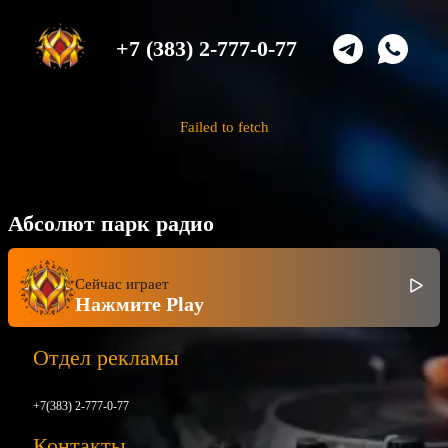
+7 (383) 2-777-0-77
Failed to fetch
Абсолют парк радио
Сейчас играет
Нажмите Play
Отдел рекламы
+7(383) 2-777-0-77
Контакты