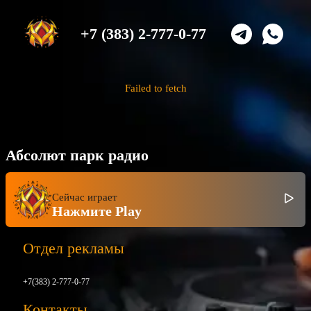
+7 (383) 2-777-0-77
Failed to fetch
Абсолют парк радио
Сейчас играет
Нажмите Play
Отдел рекламы
+7(383) 2-777-0-77
Контакты