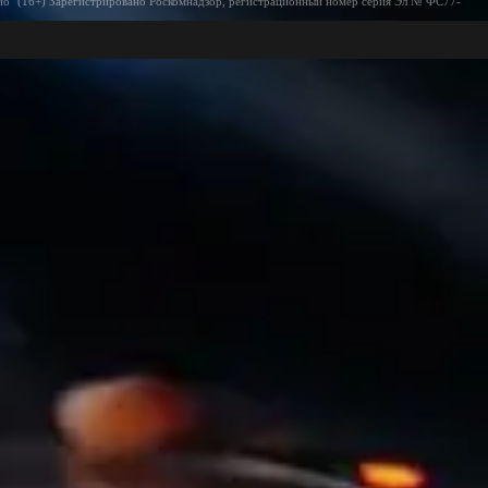
ио" (16+) Зарегистрировано Роскомнадзор, регистрационный номер серия Эл № ФС77-