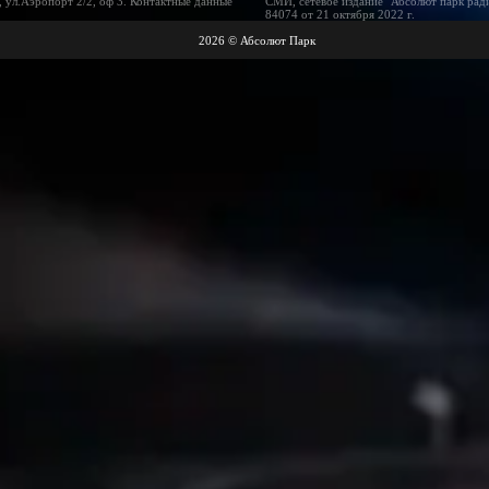
 ул.Аэропорт 2/2, оф 3. Контактные данные
СМИ, сетевое издание "Абсолют парк рад
84074 от 21 октября 2022 г.
2026 © Абсолют Парк