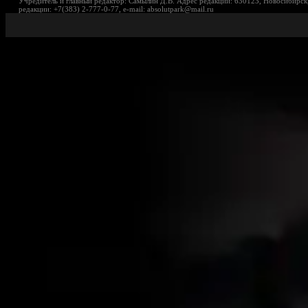
Учредитель и главный редактор: Самылин Д.В. Адрес редакции: 630123, Новосибирск,
редакции: +7(383) 2-777-0-77, e-mail: absolutpark@mail.ru