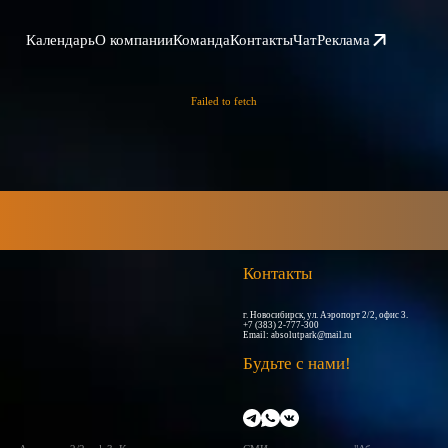
Календарь
О компании
Команда
Контакты
Чат
Реклама
Failed to fetch
Контакты
г. Новосибирск, ул. Аэропорт 2/2, офис 3.
+7 (383) 2-777-300
Email:
absolutpark@mail.ru
Будьте с нами!