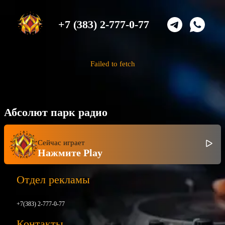
+7 (383) 2-777-0-77
Failed to fetch
Абсолют парк радио
Сейчас играет
Нажмите Play
Отдел рекламы
+7(383) 2-777-0-77
Контакты