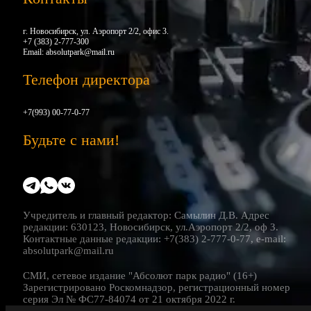
г. Новосибирск, ул. Аэропорт 2/2, офис 3.
+7 (383) 2-777-300
Email:
absolutpark@mail.ru
Телефон директора
+7(993) 00-77-0-77
Будьте с нами!
Учредитель и главный редактор: Самылин Д.В. Адрес
редакции: 630123, Новосибирск, ул.Аэропорт 2/2, оф 3.
Контактные данные редакции: +7(383) 2-777-0-77, e-mail:
absolutpark@mail.ru
СМИ, сетевое издание "Абсолют парк радио" (16+)
Зарегистрировано Роскомнадзор, регистрационный номер
серия Эл № ФС77-84074 от 21 октября 2022 г.