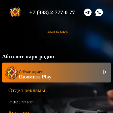
+7 (383) 2-777-0-77
Failed to fetch
Абсолют парк радио
Сейчас играет
Нажмите Play
Отдел рекламы
+7(383) 2-777-0-77
Контакты