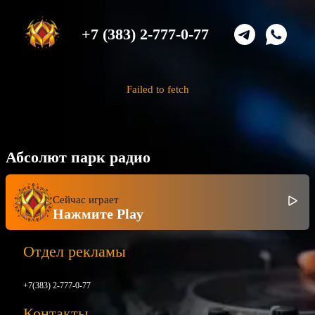
+7 (383) 2-777-0-77
Failed to fetch
Абсолют парк радио
Сейчас играет
Нажмите Play
Отдел рекламы
+7(383) 2-777-0-77
Контакты