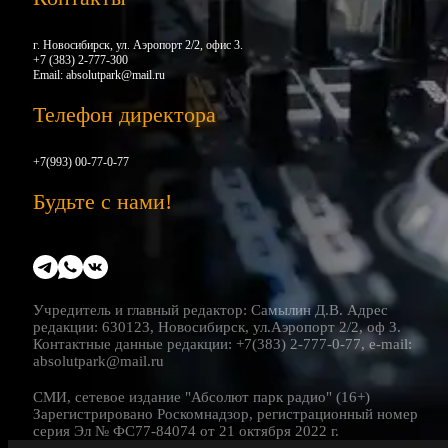
г. Новосибирск, ул. Аэропорт 2/2, офис 3.
+7 (383) 2-777-300
Email:
absolutpark@mail.ru
Телефон директора
+7(993) 00-77-0-77
Будьте с нами!
Учредитель и главный редактор: Самылин Д.В. Адрес
редакции: 630123, Новосибирск, ул.Аэропорт 2/2, оф 3.
Контактные данные редакции: +7(383) 2-777-0-77, e-mail:
absolutpark@mail.ru
СМИ, сетевое издание "Абсолют парк радио" (16+)
Зарегистрировано Роскомнадзор, регистрационный номер
серия Эл № ФС77-84074 от 21 октября 2022 г.