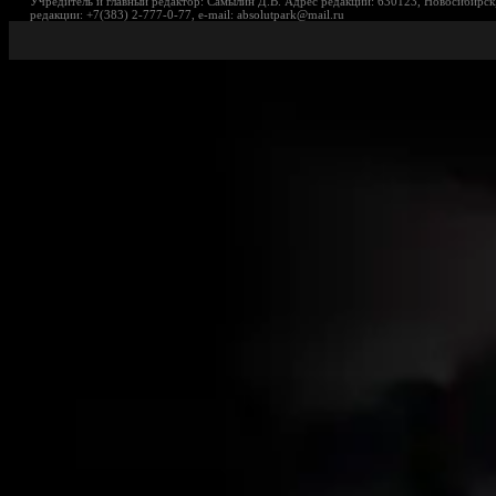
Учредитель и главный редактор: Самылин Д.В. Адрес редакции: 630123, Новосибирск,
редакции: +7(383) 2-777-0-77, e-mail: absolutpark@mail.ru