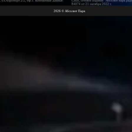
 ул.Аэропорт 2/2, оф 3. Контактные данные
СМИ, сетевое издание "Абсолют парк рад
84074 от 21 октября 2022 г.
2026 © Абсолют Парк