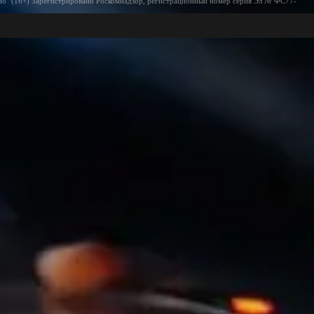
ио" (16+) Зарегистрировано Роскомнадзор, регистрационный номер серия Эл № ФС77-