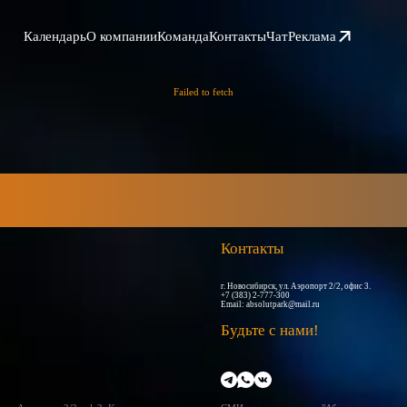
Календарь
О компании
Команда
Контакты
Чат
Реклама
Failed to fetch
Контакты
г. Новосибирск, ул. Аэропорт 2/2, офис 3.
+7 (383) 2-777-300
Email:
absolutpark@mail.ru
Будьте с нами!