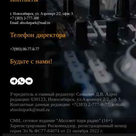
г. Новосибирск, ул. Аэропорт 2/2, офис 3.
+7 (383) 2-777-300
Email:
absolutpark@mail.ru
Телефон директора
+7(993) 00-77-0-77
Будьте с нами!
Учредитель и главный редактор: Самылин Д.В. Адрес
редакции: 630123, Новосибирск, ул.Аэропорт 2/2, оф 3.
Контактные данные редакции: +7(383) 2-777-0-77, e-mail:
absolutpark@mail.ru
СМИ, сетевое издание "Абсолют парк радио" (16+)
Зарегистрировано Роскомнадзор, регистрационный номер
серия Эл № ФС77-84074 от 21 октября 2022 г.