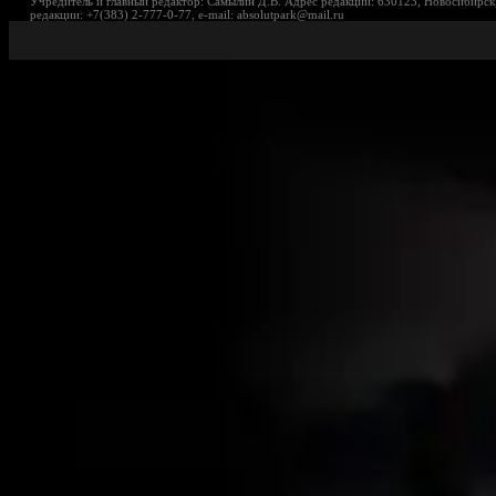
Учредитель и главный редактор: Самылин Д.В. Адрес редакции: 630123, Новосибирск,
редакции: +7(383) 2-777-0-77, e-mail: absolutpark@mail.ru