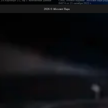
 ул.Аэропорт 2/2, оф 3. Контактные данные
СМИ, сетевое издание "Абсолют парк рад
84074 от 21 октября 2022 г.
2026 © Абсолют Парк