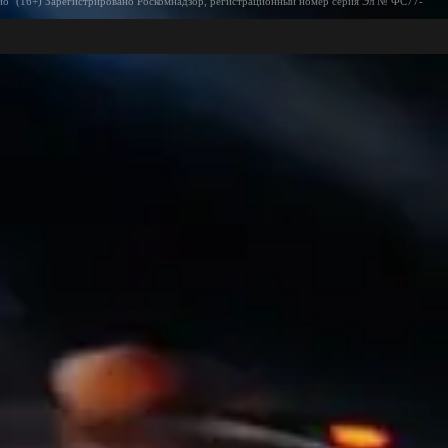
ио" (16+) Зарегистрировано Роскомнадзор, регистрационный номер серия Эл № ФС77-