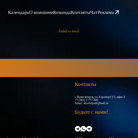
Календарь
О компании
Команда
Контакты
Чат
Реклама
Failed to fetch
Контакты
г. Новосибирск, ул. Аэропорт 2/2, офис 3.
+7 (383) 2-777-300
Email:
absolutpark@mail.ru
Будьте с нами!