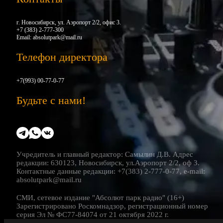
г. Новосибирск, ул. Аэропорт 2/2, офис 3.
+7 (383) 2-777-300
Email:
absolutpark@mail.ru
Телефон директора
+7(993) 00-77-0-77
Будьте с нами!
Учредитель и главный редактор: Самылин Д.В. Адрес
редакции: 630123, Новосибирск, ул.Аэропорт 2/2, оф 3.
Контактные данные редакции: +7(383) 2-777-0-77, e-mail:
absolutpark@mail.ru
СМИ, сетевое издание "Абсолют парк радио" (16+)
Зарегистрировано Роскомнадзор, регистрационный номер
серия Эл № ФС77-84074 от 21 октября 2022 г.