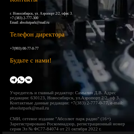
г. Новосибирск, ул. Аэропорт 2/2, офис 3.
+7 (383) 2-777-300
Email:
absolutpark@mail.ru
Телефон директора
+7(993) 00-77-0-77
Будьте с нами!
Учредитель и главный редактор: Самылин Д.В. Адрес
редакции: 630123, Новосибирск, ул.Аэропорт 2/2, оф 3.
Контактные данные редакции: +7(383) 2-777-0-77, e-mail:
absolutpark@mail.ru
СМИ, сетевое издание "Абсолют парк радио" (16+)
Зарегистрировано Роскомнадзор, регистрационный номер
серия Эл № ФС77-84074 от 21 октября 2022 г.