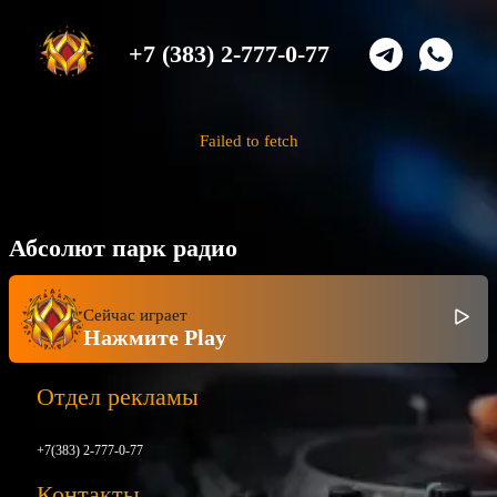
+7 (383) 2-777-0-77
Failed to fetch
Абсолют парк радио
Сейчас играет
Нажмите Play
Отдел рекламы
+7(383) 2-777-0-77
Контакты