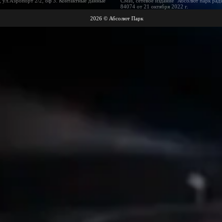
 ул.Аэропорт 2/2, оф 3. Контактные данные
СМИ, сетевое издание "Абсолют парк рад
84074 от 21 октября 2022 г.
2026 © Абсолют Парк