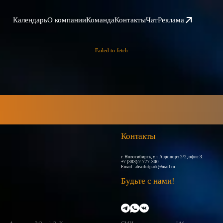
Календарь
О компании
Команда
Контакты
Чат
Реклама
Failed to fetch
Контакты
г. Новосибирск, ул. Аэропорт 2/2, офис 3.
+7 (383) 2-777-300
Email:
absolutpark@mail.ru
Будьте с нами!