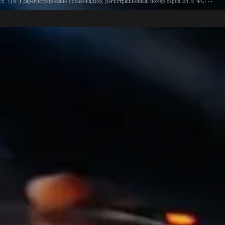
ио" (16+) Зарегистрировано Роскомнадзор, регистрационный номер серия Эл № ФС77-