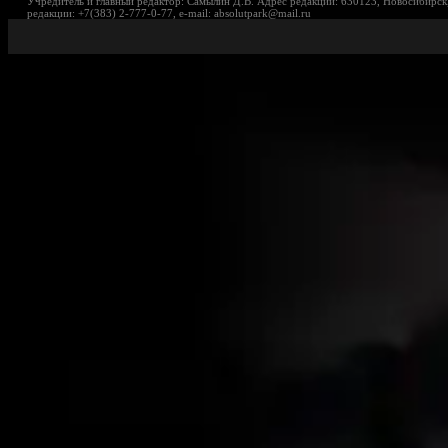
Учредитель и главный редактор: Самылин Д.В. Адрес редакции: 630123, Новосибирск,
редакции: +7(383) 2-777-0-77, e-mail: absolutpark@mail.ru