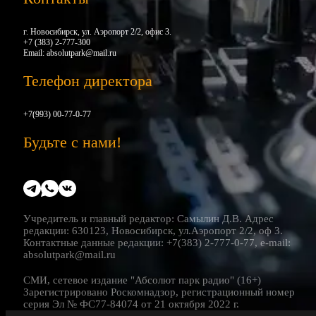
г. Новосибирск, ул. Аэропорт 2/2, офис 3.
+7 (383) 2-777-300
Email:
absolutpark@mail.ru
Телефон директора
+7(993) 00-77-0-77
Будьте с нами!
Учредитель и главный редактор: Самылин Д.В. Адрес
редакции: 630123, Новосибирск, ул.Аэропорт 2/2, оф 3.
Контактные данные редакции: +7(383) 2-777-0-77, e-mail:
absolutpark@mail.ru
СМИ, сетевое издание "Абсолют парк радио" (16+)
Зарегистрировано Роскомнадзор, регистрационный номер
серия Эл № ФС77-84074 от 21 октября 2022 г.