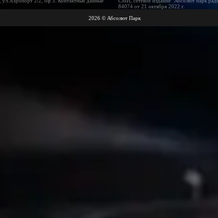
 ул.Аэропорт 2/2, оф 3. Контактные данные
СМИ, сетевое издание "Абсолют парк рад
84074 от 21 октября 2022 г.
2026 © Абсолют Парк