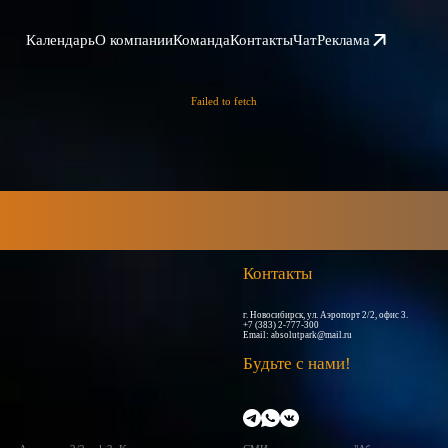
Календарь
О компании
Команда
Контакты
Чат
Реклама
Failed to fetch
Контакты
г. Новосибирск, ул. Аэропорт 2/2, офис 3.
+7 (383) 2-777-300
Email:
absolutpark@mail.ru
Будьте с нами!