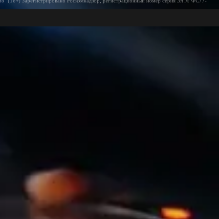
ио" (16+) Зарегистрировано Роскомнадзор, регистрационный номер серия Эл № ФС77-