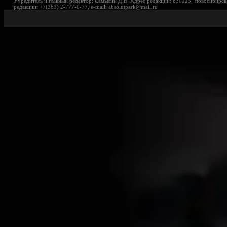
Учредитель и главный редактор: Самылин Д.В. Адрес редакции: 630123, Новосибирск,
редакции: +7(383) 2-777-0-77, e-mail: absolutpark@mail.ru