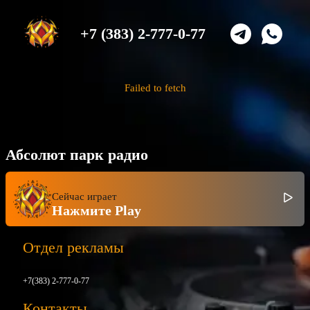
+7 (383) 2-777-0-77
Failed to fetch
Абсолют парк радио
Сейчас играет
Нажмите Play
Отдел рекламы
+7(383) 2-777-0-77
Контакты