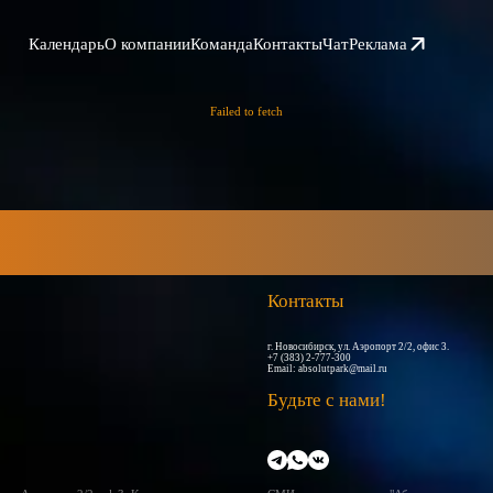
Календарь
О компании
Команда
Контакты
Чат
Реклама
Failed to fetch
Контакты
г. Новосибирск, ул. Аэропорт 2/2, офис 3.
+7 (383) 2-777-300
Email:
absolutpark@mail.ru
Будьте с нами!