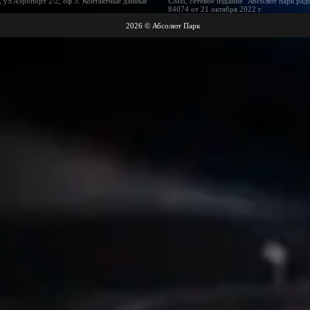
 ул.Аэропорт 2/2, оф 3. Контактные данные
СМИ, сетевое издание "Абсолют парк рад
84074 от 21 октября 2022 г.
2026 © Абсолют Парк