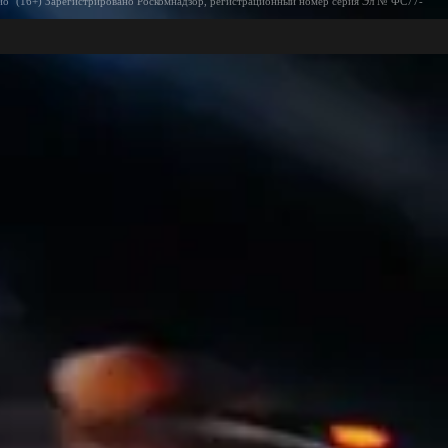
ио" (16+) Зарегистрировано Роскомнадзор, регистрационный номер серия Эл № ФС77-