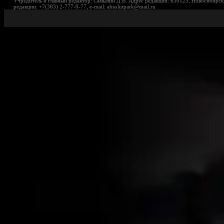
Учредитель и главный редактор: Самылин Д.В. Адрес редакции: 630123, Новосибирск,
редакции: +7(383) 2-777-0-77, e-mail: absolutpark@mail.ru