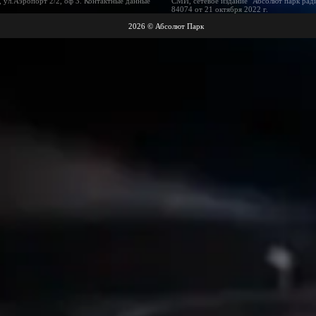
 ул.Аэропорт 2/2, оф 3. Контактные данные
СМИ, сетевое издание "Абсолют парк рад
84074 от 21 октября 2022 г.
2026 © Абсолют Парк