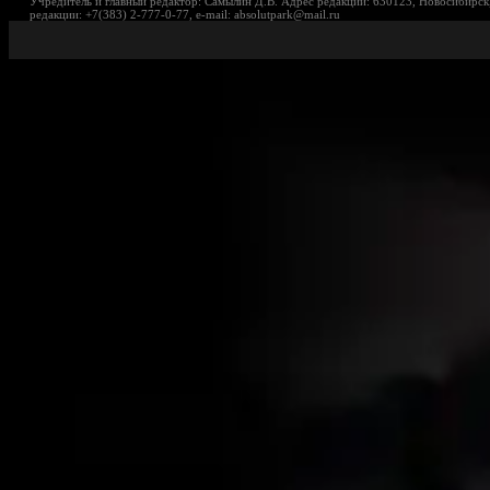
Учредитель и главный редактор: Самылин Д.В. Адрес редакции: 630123, Новосибирск,
редакции: +7(383) 2-777-0-77, e-mail: absolutpark@mail.ru