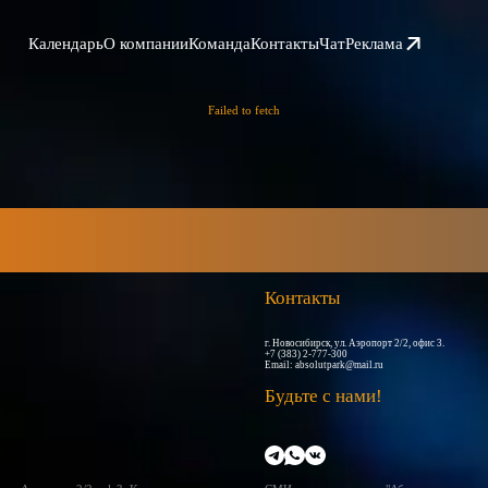
Календарь
О компании
Команда
Контакты
Чат
Реклама
Failed to fetch
Контакты
г. Новосибирск, ул. Аэропорт 2/2, офис 3.
+7 (383) 2-777-300
Email:
absolutpark@mail.ru
Будьте с нами!