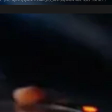
ио" (16+) Зарегистрировано Роскомнадзор, регистрационный номер серия Эл № ФС77-