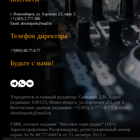
г. Новосибирск, ул. Аэропорт 2/2, офис 3.
+7 (383) 2-777-300
Email:
absolutpark@mail.ru
Телефон директора
+7(993) 00-77-0-77
Будьте с нами!
Учредитель и главный редактор: Самылин Д.В. Адрес
редакции: 630123, Новосибирск, ул.Аэропорт 2/2, оф 3.
Контактные данные редакции: +7(383) 2-777-0-77, e-mail:
absolutpark@mail.ru
СМИ, сетевое издание "Абсолют парк радио" (16+)
Зарегистрировано Роскомнадзор, регистрационный номер
серия Эл № ФС77-84074 от 21 октября 2022 г.