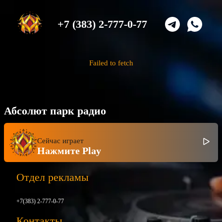
+7 (383) 2-777-0-77
Failed to fetch
Абсолют парк радио
Сейчас играет
Нажмите Play
Отдел рекламы
+7(383) 2-777-0-77
Контакты