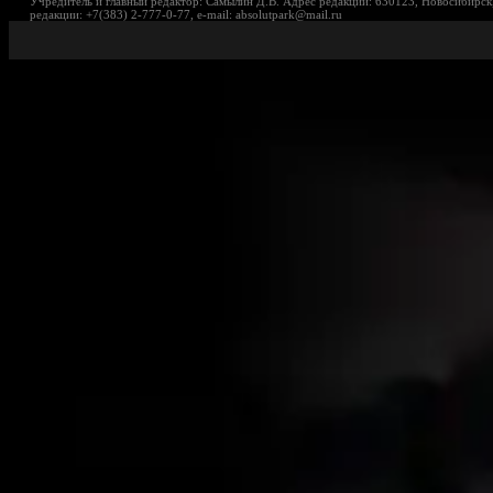
Учредитель и главный редактор: Самылин Д.В. Адрес редакции: 630123, Новосибирск,
редакции: +7(383) 2-777-0-77, e-mail: absolutpark@mail.ru