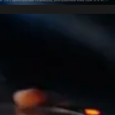
ио" (16+) Зарегистрировано Роскомнадзор, регистрационный номер серия Эл № ФС77-