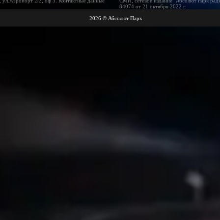
 ул.Аэропорт 2/2, оф 3. Контактные данные
СМИ, сетевое издание "Абсолют парк рад
84074 от 21 октября 2022 г.
2026 © Абсолют Парк