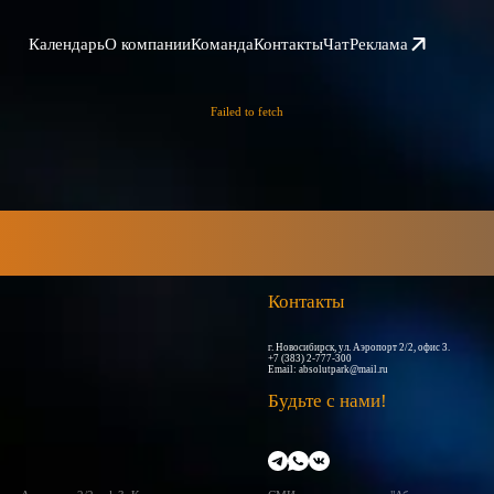
Календарь
О компании
Команда
Контакты
Чат
Реклама
Failed to fetch
Контакты
г. Новосибирск, ул. Аэропорт 2/2, офис 3.
+7 (383) 2-777-300
Email:
absolutpark@mail.ru
Будьте с нами!