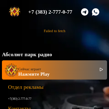
+7 (383) 2-777-0-77
Failed to fetch
Абсолют парк радио
Сейчас играет
Нажмите Play
Отдел рекламы
+7(383) 2-777-0-77
Контакты