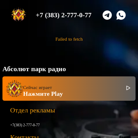
+7 (383) 2-777-0-77
Failed to fetch
Абсолют парк радио
Сейчас играет
Нажмите Play
Отдел рекламы
+7(383) 2-777-0-77
Контакты