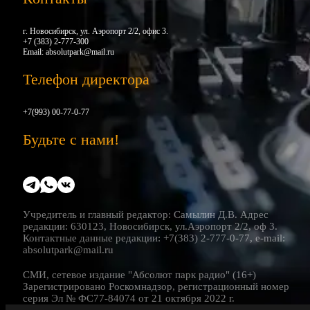
г. Новосибирск, ул. Аэропорт 2/2, офис 3.
+7 (383) 2-777-300
Email:
absolutpark@mail.ru
Телефон директора
+7(993) 00-77-0-77
Будьте с нами!
Учредитель и главный редактор: Самылин Д.В. Адрес
редакции: 630123, Новосибирск, ул.Аэропорт 2/2, оф 3.
Контактные данные редакции: +7(383) 2-777-0-77, e-mail:
absolutpark@mail.ru
СМИ, сетевое издание "Абсолют парк радио" (16+)
Зарегистрировано Роскомнадзор, регистрационный номер
серия Эл № ФС77-84074 от 21 октября 2022 г.