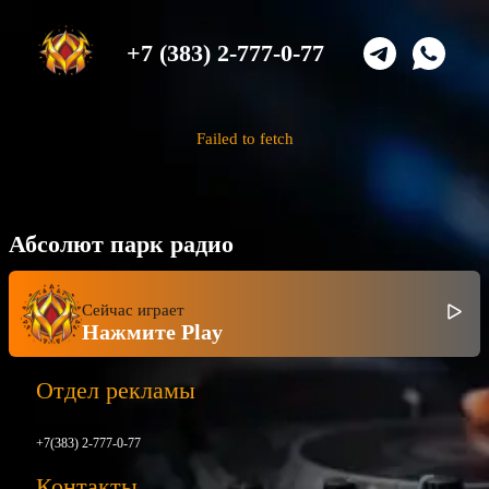
+7 (383) 2-777-0-77
Failed to fetch
Абсолют парк радио
Сейчас играет
Нажмите Play
Отдел рекламы
+7(383) 2-777-0-77
Контакты