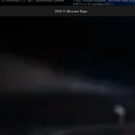
 ул.Аэропорт 2/2, оф 3. Контактные данные
СМИ, сетевое издание "Абсолют парк рад
84074 от 21 октября 2022 г.
2026 © Абсолют Парк