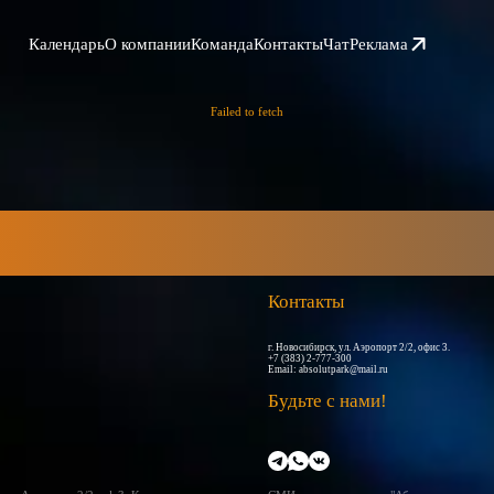
Календарь
О компании
Команда
Контакты
Чат
Реклама
Failed to fetch
Контакты
г. Новосибирск, ул. Аэропорт 2/2, офис 3.
+7 (383) 2-777-300
Email:
absolutpark@mail.ru
Будьте с нами!