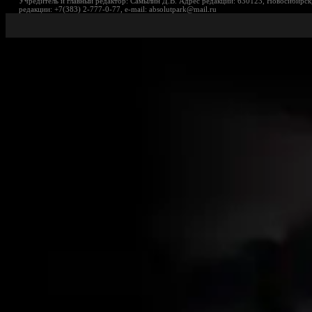
Учредитель и главный редактор: Самылин Д.В. Адрес редакции: 630123, Новосибирск,
редакции: +7(383) 2-777-0-77, e-mail: absolutpark@mail.ru