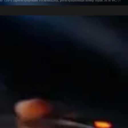
ио" (16+) Зарегистрировано Роскомнадзор, регистрационный номер серия Эл № ФС77-