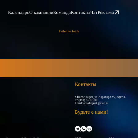
Календарь
О компании
Команда
Контакты
Чат
Реклама
Failed to fetch
Контакты
г. Новосибирск, ул. Аэропорт 2/2, офис 3.
+7 (383) 2-777-300
Email:
absolutpark@mail.ru
Будьте с нами!