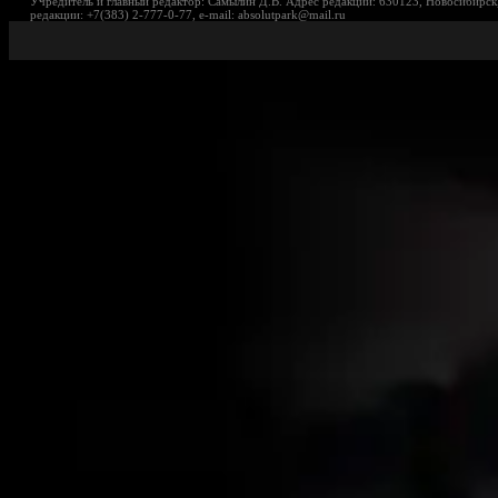
Учредитель и главный редактор: Самылин Д.В. Адрес редакции: 630123, Новосибирск,
редакции: +7(383) 2-777-0-77, e-mail: absolutpark@mail.ru