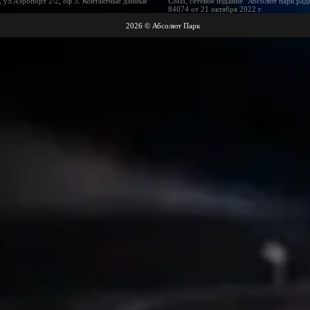
 ул.Аэропорт 2/2, оф 3. Контактные данные
СМИ, сетевое издание "Абсолют парк рад
84074 от 21 октября 2022 г.
2026 © Абсолют Парк