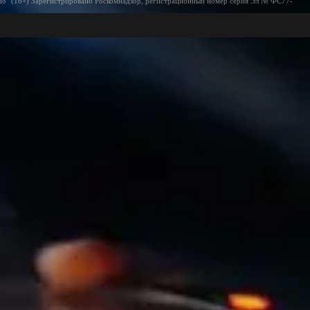
ио" (16+) Зарегистрировано Роскомнадзор, регистрационный номер серия Эл № ФС77-