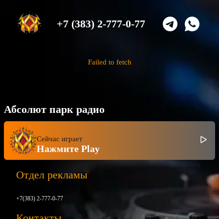
+7 (383) 2-777-0-77
Failed to fetch
Абсолют парк радио
Сейчас играет
Нажмите Play
Отдел рекламы
+7(383) 2-777-0-77
Контакты