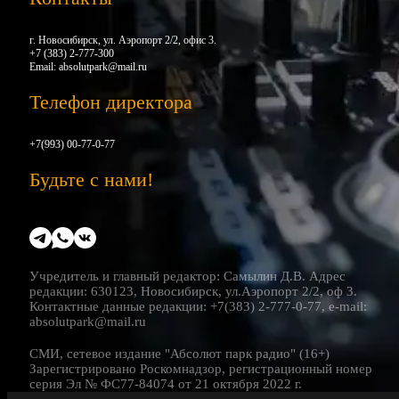
г. Новосибирск, ул. Аэропорт 2/2, офис 3.
+7 (383) 2-777-300
Email:
absolutpark@mail.ru
Телефон директора
+7(993) 00-77-0-77
Будьте с нами!
Учредитель и главный редактор: Самылин Д.В. Адрес
редакции: 630123, Новосибирск, ул.Аэропорт 2/2, оф 3.
Контактные данные редакции: +7(383) 2-777-0-77, e-mail:
absolutpark@mail.ru
СМИ, сетевое издание "Абсолют парк радио" (16+)
Зарегистрировано Роскомнадзор, регистрационный номер
серия Эл № ФС77-84074 от 21 октября 2022 г.