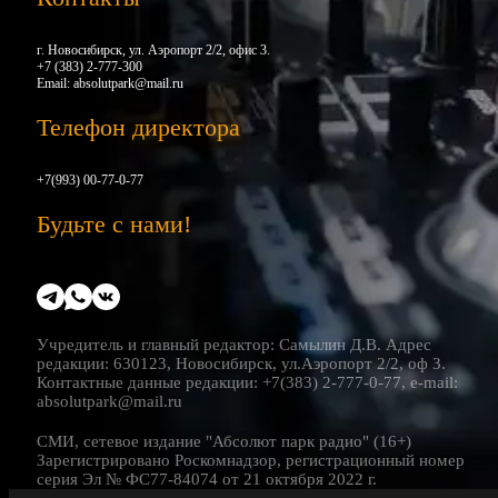
г. Новосибирск, ул. Аэропорт 2/2, офис 3.
+7 (383) 2-777-300
Email:
absolutpark@mail.ru
Телефон директора
+7(993) 00-77-0-77
Будьте с нами!
Учредитель и главный редактор: Самылин Д.В. Адрес
редакции: 630123, Новосибирск, ул.Аэропорт 2/2, оф 3.
Контактные данные редакции: +7(383) 2-777-0-77, e-mail:
absolutpark@mail.ru
СМИ, сетевое издание "Абсолют парк радио" (16+)
Зарегистрировано Роскомнадзор, регистрационный номер
серия Эл № ФС77-84074 от 21 октября 2022 г.