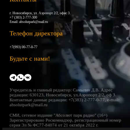
г. Новосибирск, ул. Аэропорт 2/2, офис 3.
+7 (383) 2-777-300
Email:
absolutpark@mail.ru
Телефон директора
+7(993) 00-77-0-77
Будьте с нами!
Учредитель и главный редактор: Самылин Д.В. Адрес
редакции: 630123, Новосибирск, ул.Аэропорт 2/2, оф 3.
Контактные данные редакции: +7(383) 2-777-0-77, e-mail:
absolutpark@mail.ru
СМИ, сетевое издание "Абсолют парк радио" (16+)
Зарегистрировано Роскомнадзор, регистрационный номер
серия Эл № ФС77-84074 от 21 октября 2022 г.